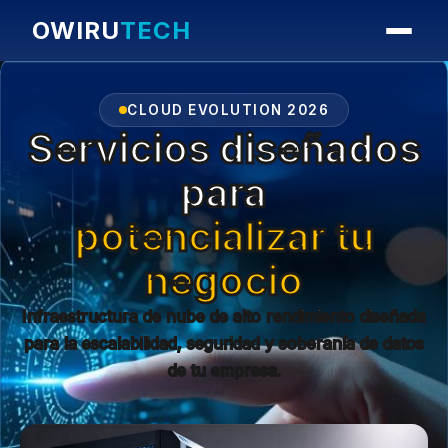
OWIRU
TECH
CLOUD EVOLUTION 2026
Servicios diseñados
para
potencializar tu
negocio
Infraestructura de nube de alto rendimiento diseñada
para la escalabilidad, seguridad y soberanía de datos
de tu empresa.