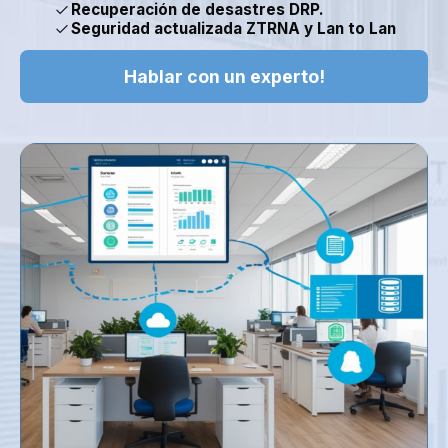
check
Recuperación de desastres DRP.
check
Seguridad actualizada ZTRNA y Lan to Lan
Hablar con un experto!