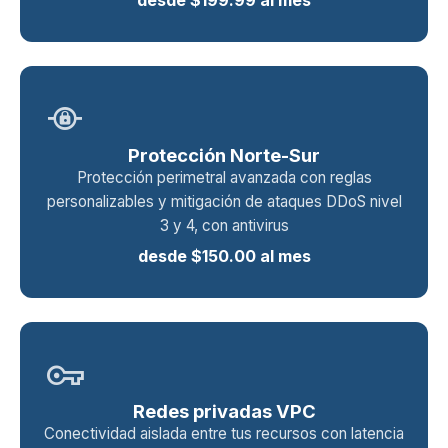
desde $199.99 al mes
private_connectivity
Protección Norte-Sur
Protección perimetral avanzada con reglas
personalizables y mitigación de ataques DDoS nivel
3 y 4, con antivirus
desde $150.00 al mes
vpn_key
Redes privadas VPC
Conectividad aislada entre tus recursos con latencia