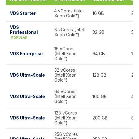
4 vCores (Intell
VDS Starter
16 GB
250
Xeon Gold™)
VDS
8 vCores (Intell
Professional
32 GB
500
Xeon Gold™)
POPULAR
16 vCores
VDS Enterprise
(Intell Xeon
64 GB
1 T
Gold™)
32 vCores
VDS Ultra-Scale
(Intell Xeon
128 GB
2 T
Gold™)
64 vCores
VDS Ultra-Scale
(Intell Xeon
160 GB
4 T
Gold™)
128 vCores
VDS Ultra-Scale
(Intell Xeon
200 GB
8 T
Gold™)
256 vCores