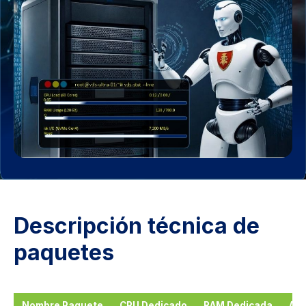
Descripción técnica de
paquetes
Nombre Paquete
CPU Dedicado
RAM Dedicada
Al