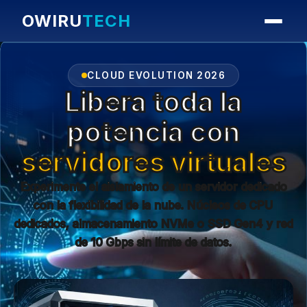
OWIRU
TECH
CLOUD EVOLUTION 2026
Libera toda la
potencia con
servidores virtuales
Experimente el aislamiento de un servidor dedicado
con la flexibilidad de la nube. Núcleos de CPU
dedicados, almacenamiento NVMe o SSD Gen4 y red
de 10 Gbps sin límite de datos.