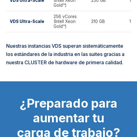
VDS Ultra-Scale
(Intell Xeon
250 GB
10 
Gold™)
256 vCores
VDS Ultra-Scale
(Intell Xeon
310 GB
12 
Gold™)
Nuestras instancias VDS superan sistemáticamente
los estándares de la industria en las suites gracias a
nuestra CLUSTER de hardware de primera calidad.
¿Preparado para
aumentar tu
carga de trabajo?