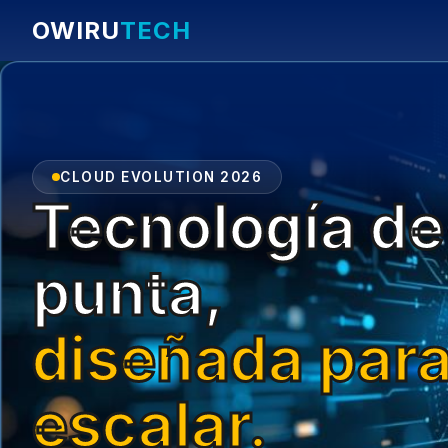
OWIRU
TECH
CLOUD EVOLUTION 2026
Tecnología de
punta,
diseñada par
escalar.