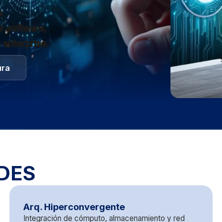
a
or software,
 enterprise.
ura
DES
Arq. Hiperconvergente
Integración de cómputo, almacenamiento y red