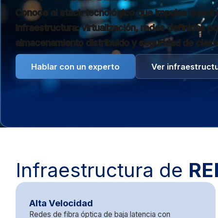
Conoce el stack tecnológico que impulsa nuestr
infraestructura: virtualización, redes definidas p
almacenamiento distribuido y seguridad de clase
Hablar con un experto
Ver infraestruct
Infraestructura de
RE
Alta Velocidad
Redes de fibra óptica de baja latencia con