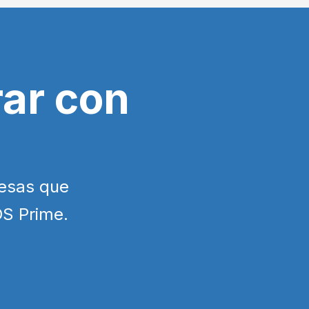
ar con
esas que
DS Prime.